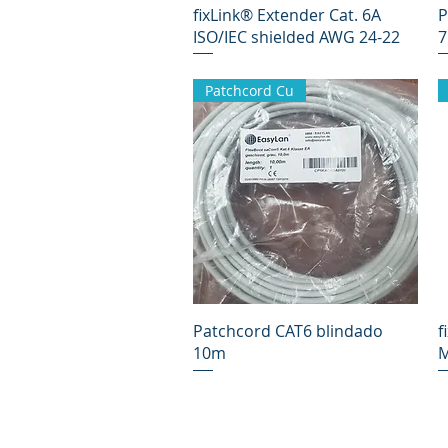
Vista rápida
fixLink® Extender Cat. 6A
P
ISO/IEC shielded AWG 24-22
7
Patchcord Cu
Vista rápida
Patchcord CAT6 blindado
f
10m
M
Responsabilidad Social
Carre