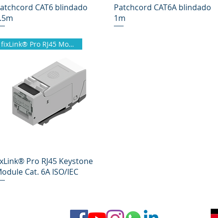
Vista rápida
Vista rápida
atchcord CAT6 blindado
Patchcord CAT6A blindado
.5m
1m
fixLink® Pro RJ45 Module
Vista rápida
ixLink® Pro RJ45 Keystone
odule Cat. 6A ISO/IEC
ra
AGB