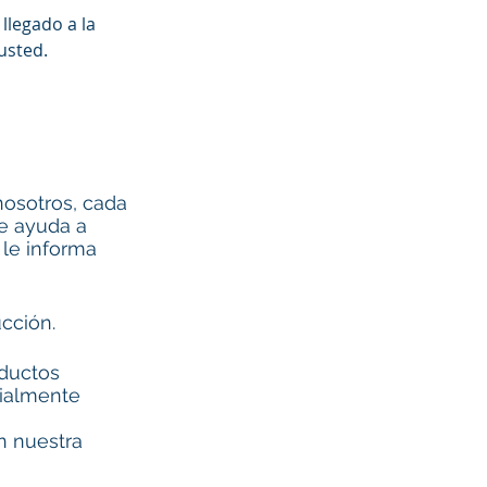
llegado a la
usted.
nosotros, cada
e ayuda a
 le informa
cción.
oductos
cialmente
n nuestra