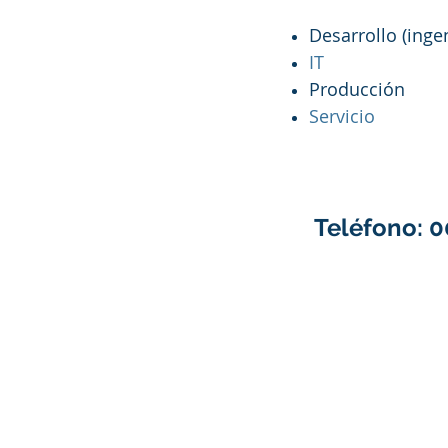
Desarrollo (inge
IT
Producción
Servicio
Teléfono: 0
Responsabilidad Social
Carre
© 1999 - 2023 FONPERU. Creado