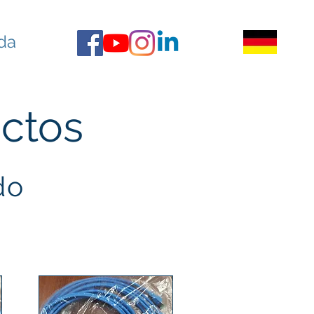
da
ctos
do