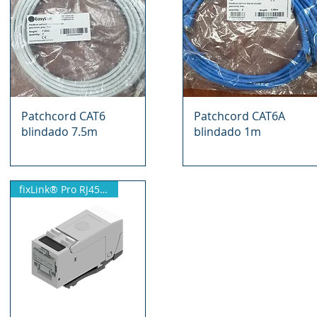
Vista rápida
Vista rápida
Patchcord CAT6
Patchcord CAT6A
blindado 7.5m
blindado 1m
fixLink® Pro RJ45 Module