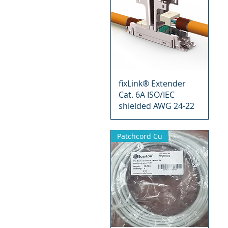
Vista rápida
fixLink® Extender
Cat. 6A ISO/IEC
shielded AWG 24-22
Patchcord Cu