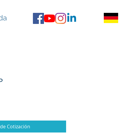
da
P
ide Cotización