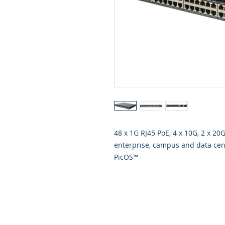
48 x 1G RJ45 PoE, 4 x 10G, 2 x 20
enterprise, campus and data cent
PicOS™
Responsabilidad Social
Carre
© 1999 - 2023 FONPERU. Creado