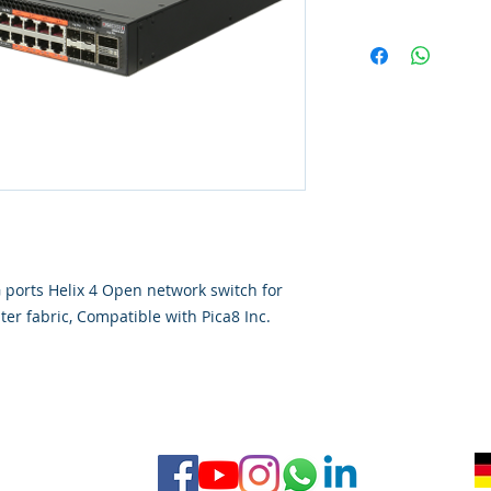
G ports Helix 4 Open network switch for
er fabric, Compatible with Pica8 Inc.
ra
AGB
 con kreativblut.com