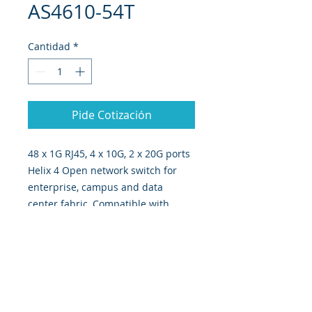
AS4610-54T
Cantidad
*
Pide Cotización
48 x 1G RJ45, 4 x 10G, 2 x 20G ports
Helix 4 Open network switch for
enterprise, campus and data
center fabric, Compatible with
Pica8 Inc. PicOS™
Responsabilidad Social
Carrera
AGB