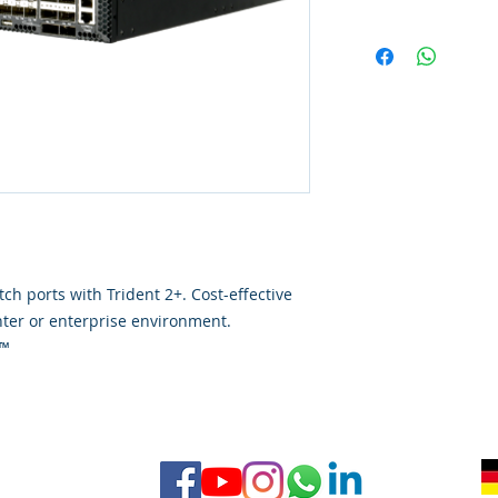
ch ports with Trident 2+. Cost-effective
nter or enterprise environment.
S™
ra
AGB
 con kreativblut.com