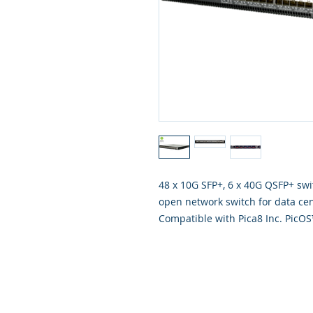
48 x 10G SFP+, 6 x 40G QSFP+ swit
open network switch for data ce
Compatible with Pica8 Inc. PicO
Responsabilidad Social
Carre
© 1999 - 2023 FONPERU. Creado