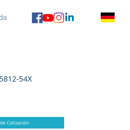
da
5812-54X
ide Cotización