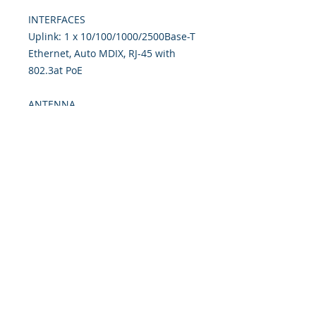
INTERFACES
Uplink: 1 x 10/100/1000/2500Base-T
Ethernet, Auto MDIX, RJ-45 with
802.3at PoE
ANTENNA
Type: 4 x Built-in antenna (2.4 GHz
& 5 GHz)
Gain: 5.5dBi (2.4 GHz, BLE), 7.6 dBi
(5 GHz)
Responsabilidad Social
Carrera
AGB