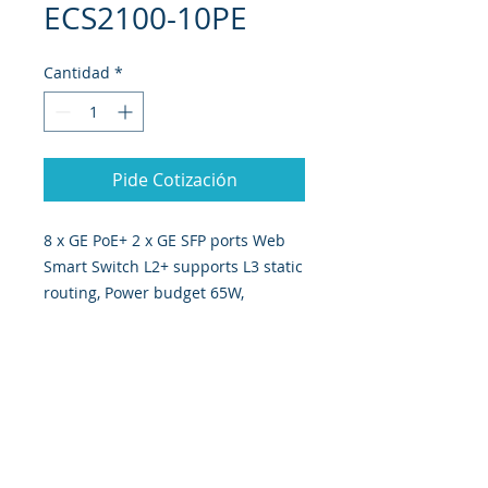
ECS2100-10PE
Cantidad
*
Pide Cotización
8 x GE PoE+ 2 x GE SFP ports Web
Smart Switch L2+ supports L3 static
routing, Power budget 65W,
External Power
Responsabilidad Social
Carrera
AGB